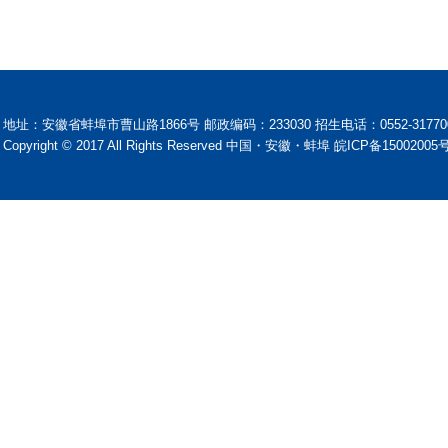
地址：安徽省蚌埠市曹山路1866号 邮政编码：233030 招生电话：0552-31770
Copyright © 2017 All Rights Reserved 中国・安徽・蚌埠 皖ICP备15002005号