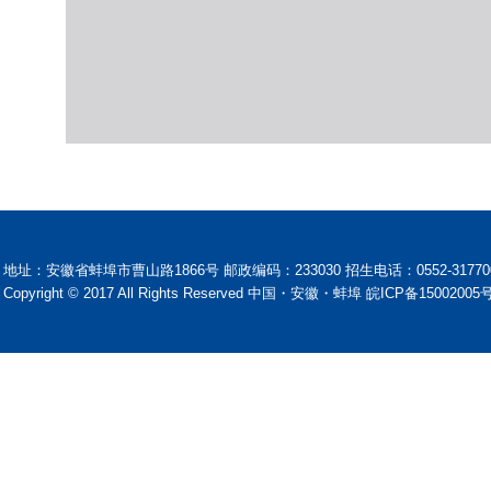
地址：安徽省蚌埠市曹山路1866号 邮政编码：233030 招生电话：0552-31770
Copyright © 2017 All Rights Reserved 中国・安徽・蚌埠 皖ICP备15002005号