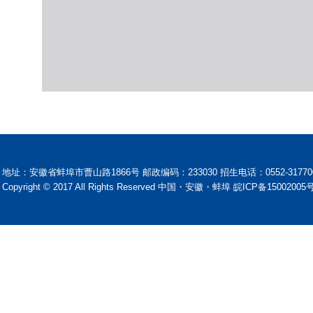
地址：安徽省蚌埠市曹山路1866号 邮政编码：233030 招生电话：0552-31770
Copyright © 2017 All Rights Reserved 中国・安徽・蚌埠 皖ICP备15002005号