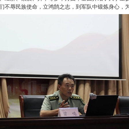
们不辱民族使命，立鸿鹄之志，到军队中锻炼身心，